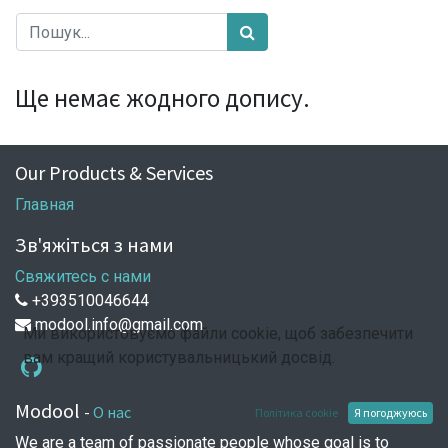
Ще немає жодного допису.
Our Products & Services
Главная
Зв'яжіться з нами
Свяжитесь с нами
+393510046644
modool.info@gmail.com
Ми використовуємо файли cookie, щоб забезпечити
вам кращий користувальницький досвід.
Modool
-
О нас
Політика cookie
Я погоджуюсь
We are a team of passionate people whose goal is to