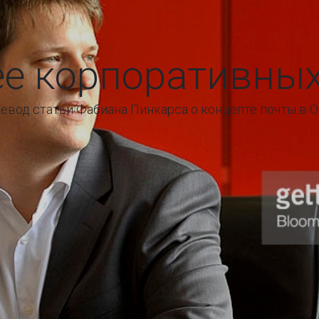
е корпоративны
евод статьи Фабиана Пинкарса о концепте почты в 