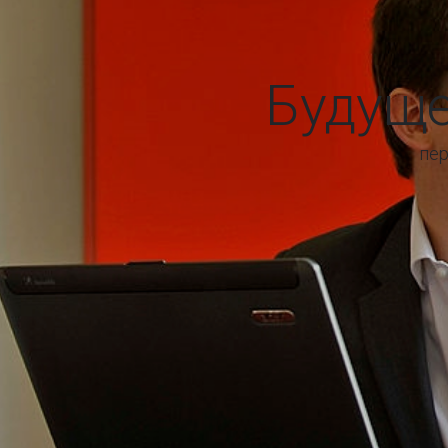
Будуще
пер