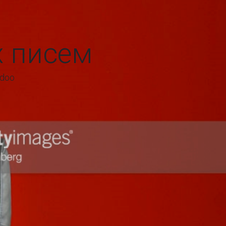
х писем
Odoo